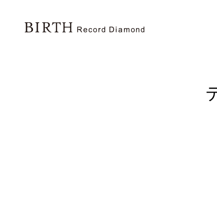
BIRTH REC
出生体重と同じ大きさ